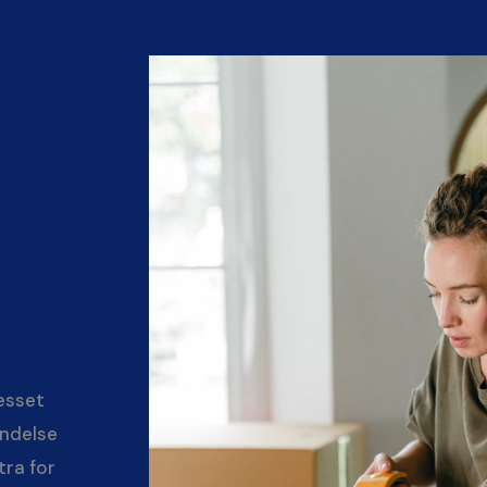
resset
indelse
tra for