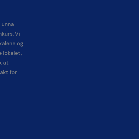
t unna
nkurs. Vi
okalene og
 lokalet,
k at
takt for