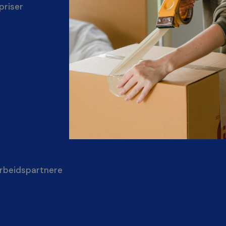
priser
beidspartnere