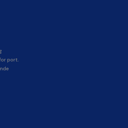
g
or port.
ende